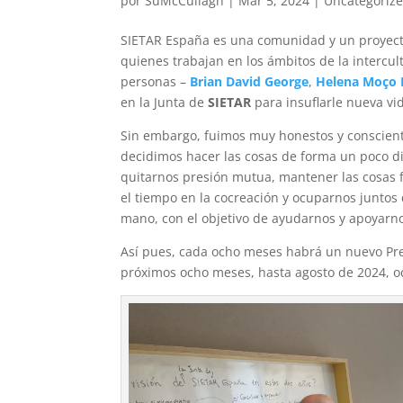
por
SuMcCullagh
|
Mar 5, 2024
|
Uncategoriz
SIETAR España es una comunidad y un proyecto
quienes trabajan en los ámbitos de la intercul
personas –
Brian David George
,
Helena Moço 
en la Junta de
SIETAR
para insuflarle nueva vi
Sin embargo, fuimos muy honestos y conscientes
decidimos hacer las cosas de forma un poco di
quitarnos presión mutua, mantener las cosas f
el tiempo en la cocreación y ocuparnos juntos d
mano, con el objetivo de ayudarnos y apoyarno
Así pues, cada ocho meses habrá un nuevo Pre
próximos ocho meses, hasta agosto de 2024, oc