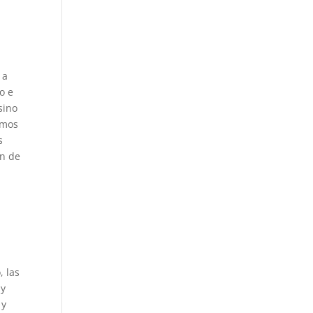
 a
o e
sino
amos
s
ón de
, las
 y
 y