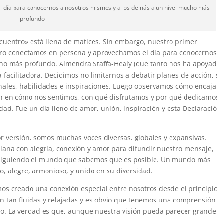
 día para conocernos a nosotros mismos y a los demás a un nivel mucho más
profundo
cuentro» está llena de matices. Sin embargo, nuestro primer
ro conectamos en persona y aprovechamos el día para conocernos
ho más profundo. Almendra Staffa-Healy (que tanto nos ha apoyad
 facilitadora. Decidimos no limitarnos a debatir planes de acción, 
nales, habilidades e inspiraciones. Luego observamos cómo encaj
én en cómo nos sentimos, con qué disfrutamos y por qué dedicamo
dad. Fue un día lleno de amor, unión, inspiración y esta Declaraci
 versión, somos muchas voces diversas, globales y expansivas.
na con alegría, conexión y amor para difundir nuestro mensaje,
siguiendo el mundo que sabemos que es posible. Un mundo más
vo, alegre, armonioso, y unido en su diversidad.
 creado una conexión especial entre nosotros desde el principio
 tan fluidas y relajadas y es obvio que tenemos una comprensión
ro. La verdad es que, aunque nuestra visión pueda parecer grande