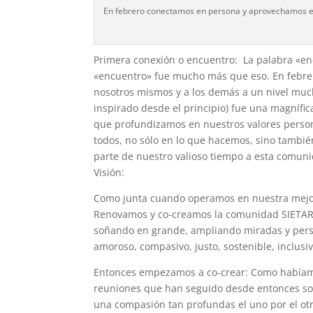
En febrero conectamos en persona y aprovechamos el
Primera conexión o encuentro: La palabra «en
«encuentro» fue mucho más que eso. En febre
nosotros mismos y a los demás a un nivel muc
inspirado desde el principio) fue una magnífica
que profundizamos en nuestros valores perso
todos, no sólo en lo que hacemos, sino tambi
parte de nuestro valioso tiempo a esta comuni
Visión:
Como junta cuando operamos en nuestra mejor
Renovamos y co-creamos la comunidad SIETARia
soñando en grande, ampliando miradas y per
amoroso, compasivo, justo, sostenible, inclusi
Entonces empezamos a co-crear: Como habíamos
reuniones que han seguido desde entonces son
una compasión tan profundas el uno por el ot