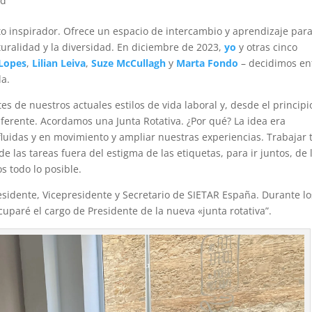
ed
 inspirador. Ofrece un espacio de intercambio y aprendizaje par
turalidad y la diversidad. En diciembre de 2023,
yo
y otras cinco
Lopes
,
Lilian Leiva
,
Suze McCullagh
y
Marta Fondo
– decidimos en
da.
 de nuestros actuales estilos de vida laboral y, desde el principi
ferente. Acordamos una Junta Rotativa. ¿Por qué? La idea era
luidas y en movimiento y ampliar nuestras experiencias. Trabajar 
e las tareas fuera del estigma de las etiquetas, para ir juntos, de 
s todo lo posible.
sidente, Vicepresidente y Secretario de SIETAR España. Durante lo
uparé el cargo de Presidente de la nueva «junta rotativa”.