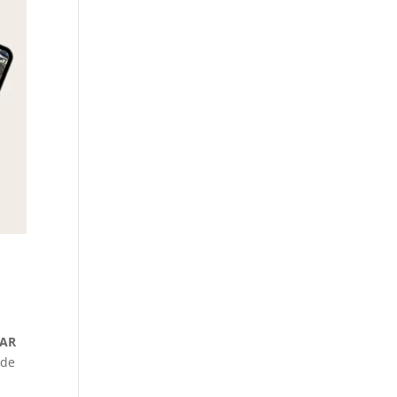
TAR
sde