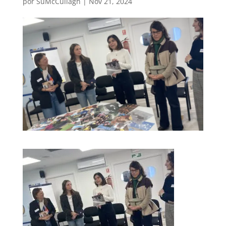
por
SuMcCullagh
|
Nov 21, 2024