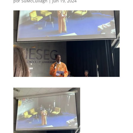
por
SuMcCullagh
|
Jun 19, 2024