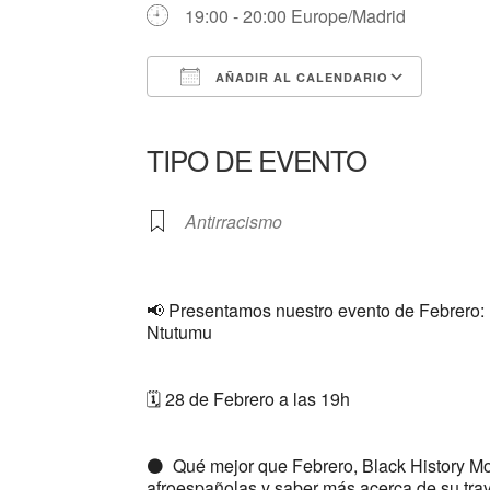
19:00 - 20:00 Europe/Madrid
AÑADIR AL CALENDARIO
Descargar ICS
Google Calendar
iCalendar
Office 365
Outlook Liv
TIPO DE EVENTO
Antirracismo
📢 Presentamos nuestro evento de Febrero: I
Ntutumu
🗓 28 de Febrero a las 19h
⚫ Qué mejor que Febrero, Black History Mont
afroespañolas y saber más acerca de su traye