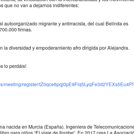
os que no van a dejarnos indiferentes:
l autoorganizado migrante y antirracista, del cual Belinda es
700.000 firmas.
 la diversidad y empoderamiento afro dirigida por Alejandra.
s lo perdáis!
.us/meeting/register/tZ0qce6pqj0pE9Flq5LyqFe3d2YEXs5Eu4Pf
a nacida en Murcia (España). Ingeniera de Telecomunicacion
 libro para niños “El viaje de Ilombe”. En 2017 crea La Asociaci