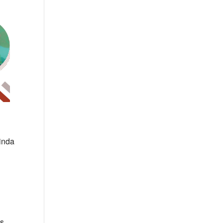
linda
os