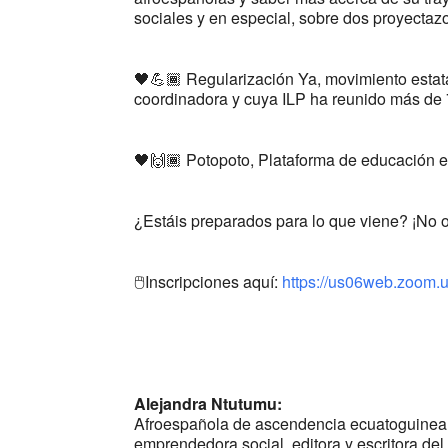
sociales y en especial, sobre dos proyectaz
🖤💪🏾 Regularización Ya, movimiento estata
coordinadora y cuya ILP ha reunido más de 
🖤🙌🏾 Potopoto, Plataforma de educación en
¿Estáis preparados para lo que viene? ¡No o
🖱Inscripciones aquí:
https://us06web.zoom
Alejandra Ntutumu:
Afroespañola de ascendencia ecuatoguinean
emprendedora social, editora y escritora del